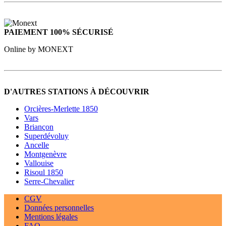
PAIEMENT 100% SÉCURISÉ
Online by MONEXT
D'AUTRES STATIONS À DÉCOUVRIR
Orcières-Merlette 1850
Vars
Briançon
Superdévoluy
Ancelle
Montgenèvre
Vallouise
Risoul 1850
Serre-Chevalier
CGV
Données personnelles
Mentions légales
FAQ