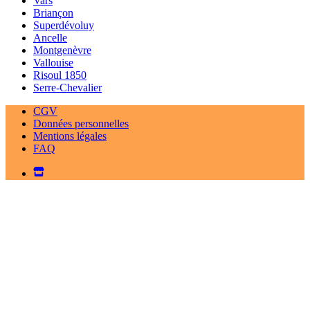
Vars
Briançon
Superdévoluy
Ancelle
Montgenèvre
Vallouise
Risoul 1850
Serre-Chevalier
CGV
Données personnelles
Mentions légales
FAQ